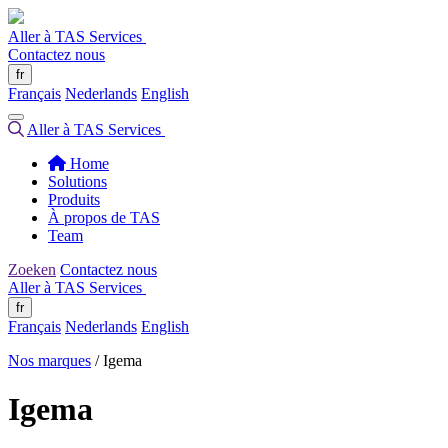
Aller à TAS Services
Contactez nous
fr
Français
Nederlands
English
Aller à TAS Services
Home
Solutions
Produits
À propos de TAS
Team
Zoeken
Contactez nous
Aller à TAS Services
fr
Français
Nederlands
English
Nos marques
/
Igema
Igema